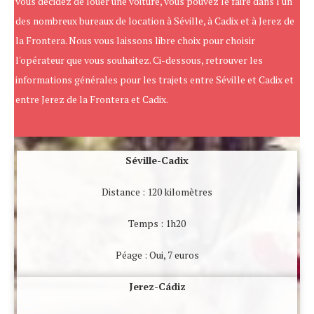
vous décidez de louer une voiture, vous pouvez le faire dans l'un
des nombreux bureaux de location à Séville, à Cadix et à Jerez de
la Frontera. Nous vous laissons libre choix pour choisir
l'opérateur que vous souhaitez. Ci-dessous, retrouver les
informations générales pour les trajets entre Séville et Cadix et
entre Jerez de la Frontera et Cadix.
Séville-Cadix
Distance : 120 kilomètres
Temps : 1h20
Péage : Oui, 7 euros
Jerez-Cádiz