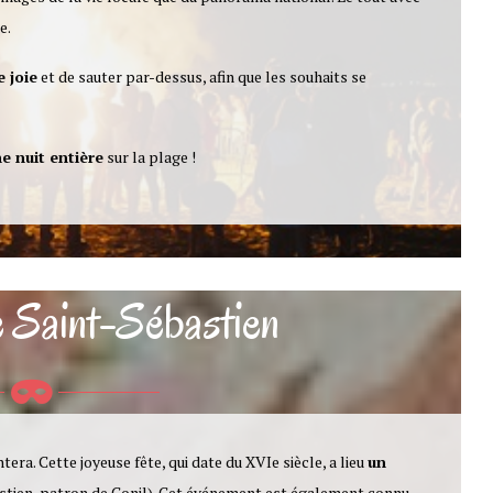
e.
e joie
et de sauter par-dessus, afin que les souhaits se
e nuit entière
sur la plage !
e Saint-Sébastien
tera. Cette joyeuse fête, qui date du XVIe siècle, a lieu
un
astien, patron de Conil). Cet événement est également connu