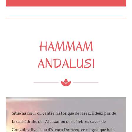
HAMMAM
ANDALUSI
Situé au cœur du centre historique de Jerez, à deux pas de
la cathédrale, de l'Alcazar ou des célèbres caves de
González Byass ou d'Álvaro Domecq, ce magnifique bain