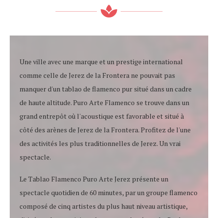
Une ville avec une marque et un prestige international
comme celle de Jerez de la Frontera ne pouvait pas
manquer d'un tablao de flamenco pur situé dans un cadre
de haute altitude. Puro Arte Flamenco se trouve dans un
grand entrepôt où l'acoustique est favorable et situé à
côté des arènes de Jerez de la Frontera. Profitez de l'une
des activités les plus traditionnelles de Jerez. Un vrai
spectacle.
Le Tablao Flamenco Puro Arte Jerez présente un
spectacle quotidien de 60 minutes, par un groupe flamenco
composé de cinq artistes du plus haut niveau artistique,