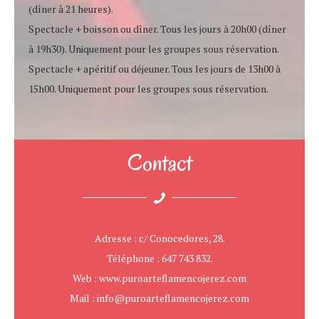
(dîner à 21 heures).
Spectacle + boisson ou dîner. Tous les jours à 20h00 (dîner
à 19h30). Uniquement pour les groupes sous réservation.
Spectacle + apéritif ou déjeuner. Tous les jours de 13h00 à
15h00. Uniquement pour les groupes sous réservation.
Contact
Adresse : c/ Conocedores, 28.
Téléphone : 647 743 832.
Web : www.puroarteflamencojerez.com
Mail : info@puroarteflamencojerez.com