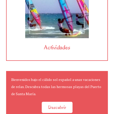
Actividades
Bienvenidos bajo el cálido sol español a unas vacaciones
de relax. Descubra todas las hermosas playas del Puerto
de Santa María.
Descubrir