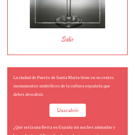
Salir
La ciudad de Puerto de Santa María tiene en su centro
monumentos simbólicos de la cultura española que
debes descubrir.
Descubrir
¿Qué sería una fiesta en España sin noches animadas y