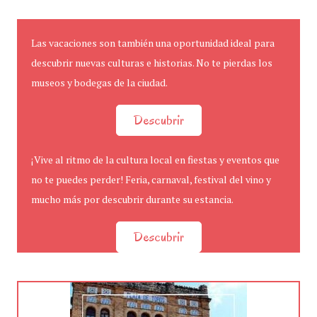
Las vacaciones son también una oportunidad ideal para
descubrir nuevas culturas e historias. No te pierdas los
museos y bodegas de la ciudad.
Descubrir
¡Vive al ritmo de la cultura local en fiestas y eventos que
no te puedes perder! Feria, carnaval, festival del vino y
mucho más por descubrir durante su estancia.
Descubrir