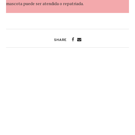
mascota puede ser atendida o repatriada.
SHARE