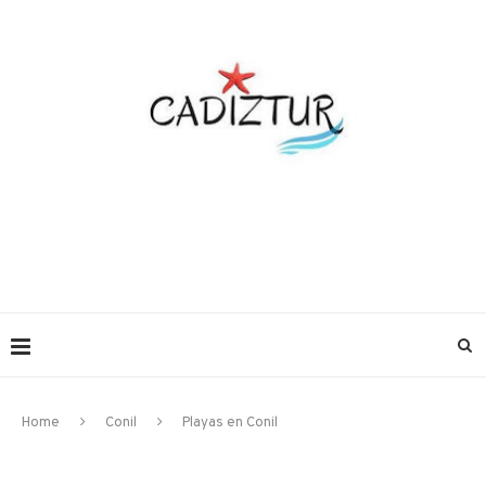
Home
Conil
Playas en Conil