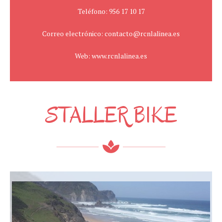
Teléfono: 956 17 10 17
Correo electrónico: contacto@rcnlalinea.es
Web: www.rcnlalinea.es
STALLER BIKE