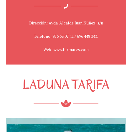
Dirección: Avda. Alcalde Juan Núñez, s/n
Teléfono: 956 68 07 41 / 696 448 343.
Web: www.turmares.com
LADUNA TARIFA