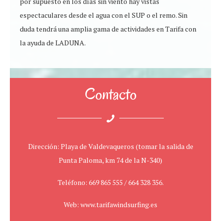
por supuesto en los días sin viento hay vistas
espectaculares desde el agua con el SUP o el remo. Sin
duda tendrá una amplia gama de actividades en Tarifa con
la ayuda de LADUNA.
Contacto
Dirección: Playa de Valdevaqueros (tomar la salida de
Punta Paloma, km 74 de la N-340)
Teléfono: 669 865 555 / 664 328 356.
Web: www.tarifawindsurfing.es