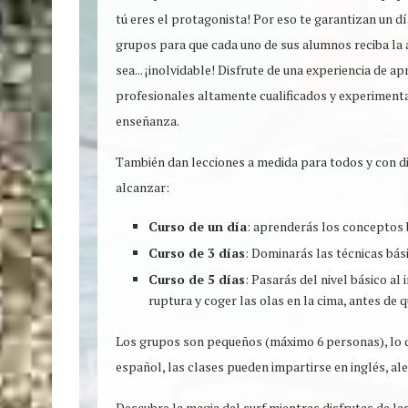
tú eres el protagonista! Por eso te garantizan un 
grupos para que cada uno de sus alumnos reciba la a
sea... ¡inolvidable! Disfrute de una experiencia de 
profesionales altamente cualificados y experimentad
enseñanza.
También dan lecciones a medida para todos y con di
alcanzar:
Curso de un día
: aprenderás los conceptos b
Curso de 3 días
: Dominarás las técnicas bási
Curso de 5 días
: Pasarás del nivel básico al
ruptura y coger las olas en la cima, antes de
Los grupos son pequeños (máximo 6 personas), lo qu
español, las clases pueden impartirse en inglés, al
Descubre la magia del surf mientras disfrutas de la