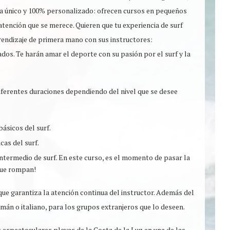
día único y 100% personalizado: ofrecen cursos en pequeños
tención que se merece. Quieren que tu experiencia de surf
aprendizaje de primera mano con sus instructores:
os. Te harán amar el deporte con su pasión por el surf y la
ferentes duraciones dependiendo del nivel que se desee
ásicos del surf.
cas del surf.
 intermedio de surf. En este curso, es el momento de pasar la
 que rompan!
e garantiza la atención continua del instructor. Además del
emán o italiano, para los grupos extranjeros que lo deseen.
s espectaculares playas de la Costa de la Luz en una de las