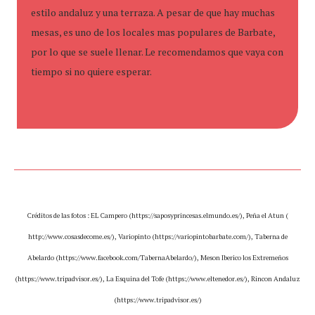
estilo andaluz y una terraza. A pesar de que hay muchas
mesas, es uno de los locales mas populares de Barbate,
por lo que se suele llenar. Le recomendamos que vaya con
tiempo si no quiere esperar.
Créditos de las fotos : EL Campero (https://saposyprincesas.elmundo.es/), Peña el Atun (
http://www.cosasdecome.es/), Variopinto (https://variopintobarbate.com/), Taberna de
Abelardo (https://www.facebook.com/TabernaAbelardo/), Meson Iberico los Extremeños
(https://www.tripadvisor.es/), La Esquina del Tofe (https://www.eltenedor.es/), Rincon Andaluz
(https://www.tripadvisor.es/)