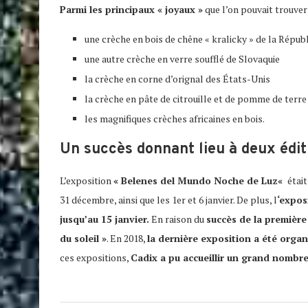
Parmi les principaux « joyaux »
que l’on pouvait trouver 
une crèche en bois de chêne « kralicky » de la Répub
une autre crèche en verre soufflé de Slovaquie
la crèche en corne d’orignal des États-Unis
la crèche en pâte de citrouille et de pomme de terre
les magnifiques crèches africaines en bois.
Un succès donnant lieu à deux édit
L’exposition
«
Belenes del Mundo Noche de Luz
«
étai
31 décembre, ainsi que les 1er et 6 janvier. De plus, l
‘expos
jusqu’au 15 janvier.
En raison du
succès de la première
du soleil »
. En 2018,
la dernière exposition a été organ
ces expositions,
Cadix a pu accueillir un grand nombre