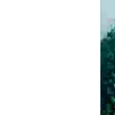
Les 5 plus beaux monuments de
De Cadix à Malaga : sur la rout
Cadix
9 juin 2021
13 mai 2020