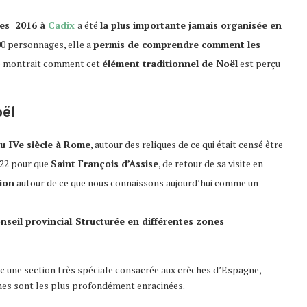
hes 2016 à
Cadix
a été
la plus importante jamais organisée en
500 personnages, elle a
permis de comprendre comment les
le montrait comment cet
élément traditionnel de Noël
est perçu
oël
u IVe siècle à Rome
, autour des reliques de ce qui était censé être
1222 pour que
Saint François d’Assise
, de retour de sa visite en
tion
autour de ce que nous connaissons aujourd’hui comme un
nseil provincial
.
Structurée en différentes zones
vec une section très spéciale consacrée aux crèches d’Espagne,
èches sont les plus profondément enracinées.